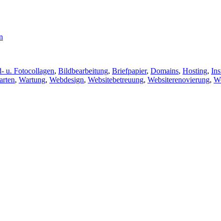
n
n
lagwörter
“
d- u. Fotocollagen
,
Bildbearbeitung
,
Briefpapier
,
Domains
,
Hosting
,
Ins
arten
,
Wartung
,
Webdesign
,
Websitebetreuung
,
Websiterenovierung
,
W