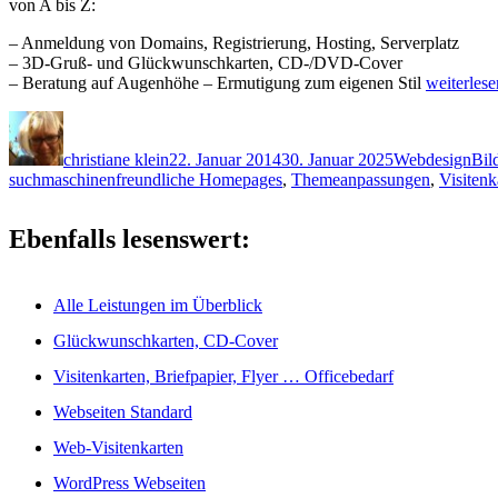
von A bis Z:
– Anmeldung von Domains, Registrierung, Hosting, Serverplatz
– 3D-Gruß- und Glückwunschkarten, CD-/DVD-Cover
„Alle
– Beratung auf Augenhöhe – Ermutigung zum eigenen Stil
weiterlese
Leistunge
Autor
Veröffentlicht
Kategorien
Sch
im
am
Überblick
christiane klein
22. Januar 2014
30. Januar 2025
Webdesign
Bil
suchmaschinenfreundliche Homepages
,
Themeanpassungen
,
Visitenk
Ebenfalls lesenswert:
Alle Leistungen im Überblick
Glückwunschkarten, CD-Cover
Visitenkarten, Briefpapier, Flyer … Officebedarf
Webseiten Standard
Web-Visitenkarten
WordPress Webseiten