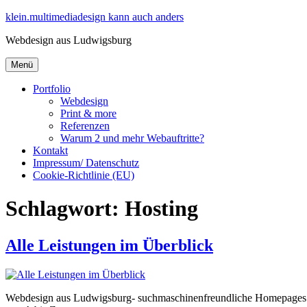
Zum
klein.multimediadesign kann auch anders
Inhalt
Webdesign aus Ludwigsburg
springen
Menü
Portfolio
Webdesign
Print & more
Referenzen
Warum 2 und mehr Webauftritte?
Kontakt
Impressum/ Datenschutz
Cookie-Richtlinie (EU)
Schlagwort:
Hosting
Alle Leistungen im Überblick
Webdesign aus Ludwigsburg- suchmaschinenfreundliche Homepages