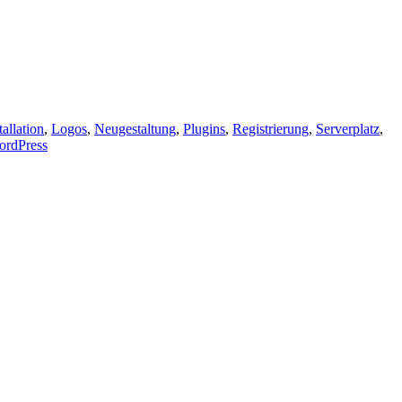
tallation
,
Logos
,
Neugestaltung
,
Plugins
,
Registrierung
,
Serverplatz
,
ordPress